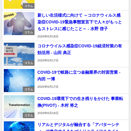
コラム
新しい生活様式に向けて ～コロナウィルス感
染症COVID-19緊急事態宣言下で人々がもっと
もストレスに感じたこと～ - 水野 啓子
コラム
2020年6月18日
コロナウイルス感染症COVID-19経済対策の有
効活用 - 山田 典正
2020年6月17日
コラム
COVID-19で岐路に立つ金融業界の対面営業 -
内田 一博
2020年6月17日
コラム
COVID-19環境下での生き残りをかけた 事業転
換(PIVOT) - 木村 将之
2020年6月16日
コラム
リアルとデジタルが融合する「アバターシテ