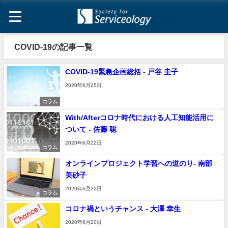
COVID-19の記事一覧
COVID-19緊急企画総括 - 戸谷 圭子
2020年6月25日
コラム
With/Afterコロナ時代における人工知能活用に
ついて - 佐藤 聡
2020年6月22日
コラム
オンラインプロジェクト学習への道のり- 南部
美砂子
2020年6月22日
コラム
コロナ禍というチャンス - 大澤 幸生
2020年6月20日